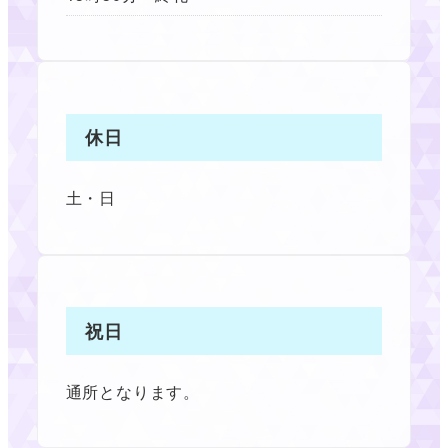
休日
土・日
祝日
通所となります。