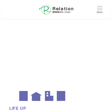
メ
イ
MENU
ン
コ
ン
テ
ン
ツ
へ
移
動
LIFE UP