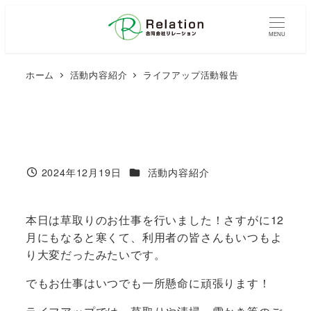
メ
イ
MENU
ン
コ
ホーム
活動内容紹介
ライフアップ活動報告
ン
テ
ン
ツ
へ
移
カテゴリー
2024年12月19日
活動内容紹介
投稿日
動
本日は草取りのお仕事を行いました！さすがに12
月にもなると寒くて、利用者の皆さんもいつもよ
り大変だったみたいです。
でもお仕事はいつでも一所懸命に頑張ります！