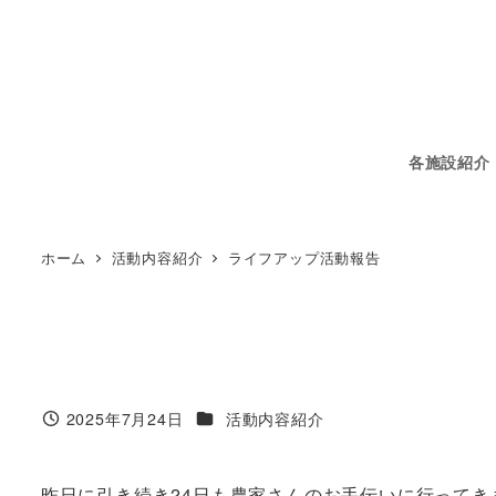
メ
イ
ン
コ
ン
テ
各施設紹介
ン
ツ
へ
ホーム
活動内容紹介
ライフアップ活動報告
移
動
カテゴリー
2025年7月24日
活動内容紹介
投稿日
昨日に引き続き24日も農家さんのお手伝いに行ってき