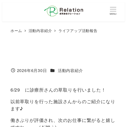
メ
イ
MENU
ン
コ
ホーム
活動内容紹介
ライフアップ活動報告
ン
テ
ン
ツ
へ
移
カテゴリー
2026年6月30日
活動内容紹介
投稿日
動
6/29 に診療所さんの草取りを行いました！
以前草取りを行った施設さんからのご紹介になり
ます♪
働きぶりが評価され、次のお仕事に繋がると嬉し