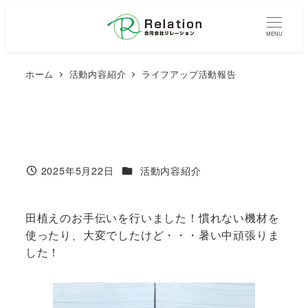
メ
イ
MENU
ン
コ
ホーム
活動内容紹介
ライフアップ活動報告
ン
テ
ン
ツ
へ
移
カテゴリー
2025年5月22日
活動内容紹介
投稿日
動
田植えのお手伝いを行いました！慣れない機材を
使ったり、大変でしたけど・・・暑い中頑張りま
した！