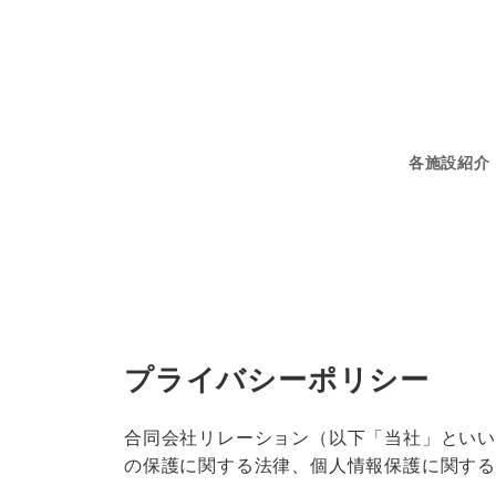
メ
イ
ン
コ
ン
テ
各施設紹介
ン
ツ
へ
移
動
プライバシーポリシー
合同会社リレーション（以下「当社」とい
の保護に関する法律、個人情報保護に関する