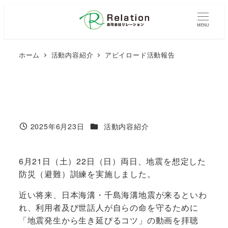
メ
イ
MENU
ン
コ
ホーム
活動内容紹介
アビイロード活動報告
ン
テ
ン
ツ
へ
移
カテゴリー
2025年6月23日
活動内容紹介
投稿日
動
6月21日（土）22日（日）両日、地震を想定した
防災（避難）訓練を実施しました。
近い将来、日本海溝・千島海溝地震が来るといわ
れ、利用者及び世話人が自らの命を守るために
「地震発生から生き延びるコツ」の動画を拝聴